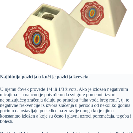
Najbitnija pozicija u kući je pozicija kreveta.
U njemu čovek provede 1/4 ili 1/3 života. Ako je izložen negativnim
uticajima – a naučno je potvrđeno da svi gore pomenuti izvori
nejonizujućeg zračenja deluju po principu “tiha voda breg roni”, tj. te
negativne frekvencije iz izvora zračenja u periodu od nekoliko godina
počinju da ostavljaju posledice na zdravlje onoga ko je njima
konstantno izložen a koje su često i glavni uzroci poremećaja, tegoba i
bolesti.