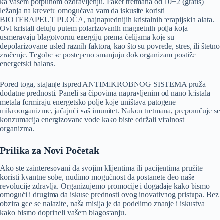
ka vašem potpunom ozdravljenju. Paket tretmana od 10+2 (gratis)
ležanja na krevetu omogućava vam da iskusite koristi
BIOTERAPEUT PLOČA, najnaprednijih kristalnih terapijskih alata.
Ovi kristali deluju putem polarizovanih magnetnih polja koja
usmeravaju blagotvornu energiju prema ćelijama koje su
depolarizovane usled raznih faktora, kao što su povrede, stres, ili štetno
zračenje. Tegobe se postepeno smanjuju dok organizam postiže
energetski balans.
Pored toga, stajanje ispred ANTIMIKROBNOG SISTEMA pruža
dodatne prednosti. Paneli sa čipovima napravljenim od nano kristala
metala formiraju energetsko polje koje uništava patogene
mikroorganizme, jačajući vaš imunitet. Nakon tretmana, preporučuje se
konzumacija energizovane vode kako biste održali vitalnost
organizma.
Prilika za Novi Početak
Ako ste zainteresovani da svojim klijentima ili pacijentima pružite
koristi kvantne sobe, nudimo mogućnost da postanete deo naše
revolucije zdravlja. Organizujemo promocije i događaje kako bismo
omogućili drugima da iskuse prednosti ovog inovativnog pristupa. Bez
obzira gde se nalazite, naša misija je da podelimo znanje i iskustva
kako bismo doprineli vašem blagostanju.