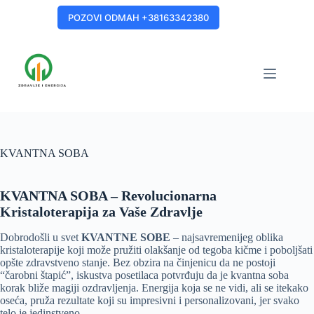
Skip
to
POZOVI ODMAH +38163342380
content
KVANTNA SOBA
KVANTNA SOBA – Revolucionarna
Kristaloterapija za Vaše Zdravlje
Dobrodošli u svet
KVANTNE SOBE
– najsavremenijeg oblika
kristaloterapije koji može pružiti olakšanje od tegoba kičme i poboljšati
opšte zdravstveno stanje. Bez obzira na činjenicu da ne postoji
“čarobni štapić”, iskustva posetilaca potvrđuju da je kvantna soba
korak bliže magiji ozdravljenja. Energija koja se ne vidi, ali se itekako
oseća, pruža rezultate koji su impresivni i personalizovani, jer svako
telo je jedinstveno.