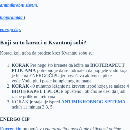
antimikrobni sistem
,
biopiramida
i
energo čip
.
Koji su to koraci u Kvantnoj sobi?
Koraci koji treba da prođete kroz Kvantnu sobu su:
KORAK
Pre nego što krenete da ležite na
BIOTERAPEUT
PLOČAMA
potrebno je da se hidrirate i da popijete vodu koja
je bila na ENERGOČIPU jer povećava aktivnost pitke
vode.Vodu piti i posle kompletnog tretmana.
KORAK
40 minutno ležanje na krevetu ispod kojeg se nalaze
4
BIOTERAPEUT PLOČE
opušteno i obično se desi da ljudi
zaspe prilikom tretmana
KORAK je stajanje ispred
ANTIMIKROBNOG SISTEMA
.
nekih 11 minuta 3,3, 5,
ENERGO ČIP
Energo čip
omogućava
energizaciju i povećanje aktivnosti obične