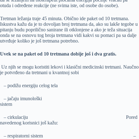
otuda i određene reakcije (ne svima iste, od osobe do osobe).
Tretman ležanja traje 45 minuta. Obično ide paket od 10 tretmana.
Iskustva kažu da je to dovoljan broj tretmana da, ako su lakše tegobe u
pitanju budu poprilično sanirane ili otklonjene a ako je teža situacija
onda se na osnovu tog broja tretmana vidi kakvi su pomaci pa sa dalje
utvrđuje koliko je još tretmana potrebno.
Uvek se na paket od 10 tretmana dobije još i dva gratis.
Uz njih se mogu koristiti lekovi i klasični medicinski tretmani. Naučno
je potvrđeno da tretmani u kvantnoj sobi
– podižu energiju celog tela
– jačaju imunološki
sistem
– cirkulaciju Pored
navedenog korisnici još kažu:
– respiratorni sistem –