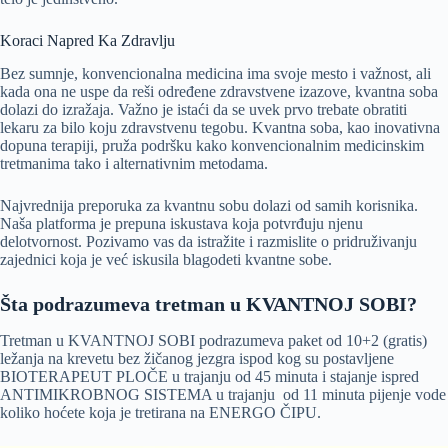
Koraci Napred Ka Zdravlju
Bez sumnje, konvencionalna medicina ima svoje mesto i važnost, ali
kada ona ne uspe da reši određene zdravstvene izazove, kvantna soba
dolazi do izražaja. Važno je istaći da se uvek prvo trebate obratiti
lekaru za bilo koju zdravstvenu tegobu. Kvantna soba, kao inovativna
dopuna terapiji, pruža podršku kako konvencionalnim medicinskim
tretmanima tako i alternativnim metodama.
Najvrednija preporuka za kvantnu sobu dolazi od samih korisnika.
Naša platforma je prepuna iskustava koja potvrđuju njenu
delotvornost. Pozivamo vas da istražite i razmislite o pridruživanju
zajednici koja je već iskusila blagodeti kvantne sobe.
Šta podrazumeva tretman u KVANTNOJ SOBI?
Tretman u KVANTNOJ SOBI podrazumeva paket od 10+2 (gratis)
ležanja na krevetu bez žičanog jezgra ispod kog su postavljene
BIOTERAPEUT PLOČE u trajanju od 45 minuta i stajanje ispred
ANTIMIKROBNOG SISTEMA u trajanju od 11 minuta pijenje vode
koliko hoćete koja je tretirana na ENERGO ČIPU.