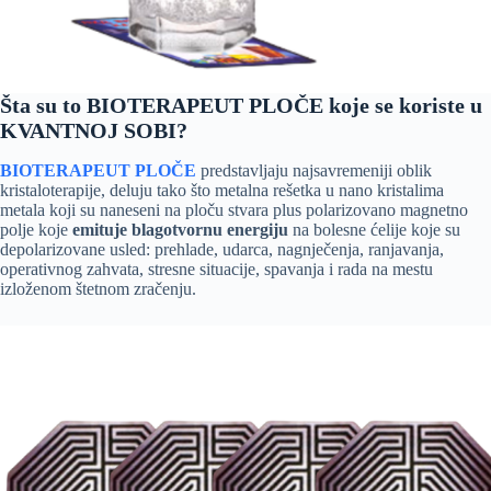
Šta su to BIOTERAPEUT PLOČE koje se koriste u
KVANTNOJ SOBI?
BIOTERAPEUT PLOČE
predstavljaju najsavremeniji oblik
kristaloterapije, deluju tako što metalna rešetka u nano kristalima
metala koji su naneseni na ploču stvara plus polarizovano magnetno
polje koje
emituje blagotvornu energiju
na bolesne ćelije koje su
depolarizovane usled: prehlade, udarca, nagnječenja, ranjavanja,
operativnog zahvata, stresne situacije, spavanja i rada na mestu
izloženom štetnom zračenju.