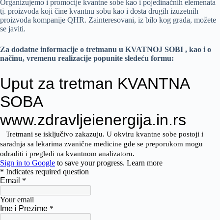
Organizujemo i promocije kvantne sobe kao i pojedinačnih elemenata
tj. proizvoda koji čine kvantnu sobu kao i dosta drugih izuzetnih
proizvoda kompanije QHR. Zainteresovani, iz bilo kog grada, možete
se javiti.
Za dodatne informacije o tretmanu u KVATNOJ SOBI , kao i o
načinu, vremenu realizacije popunite sledeću formu: