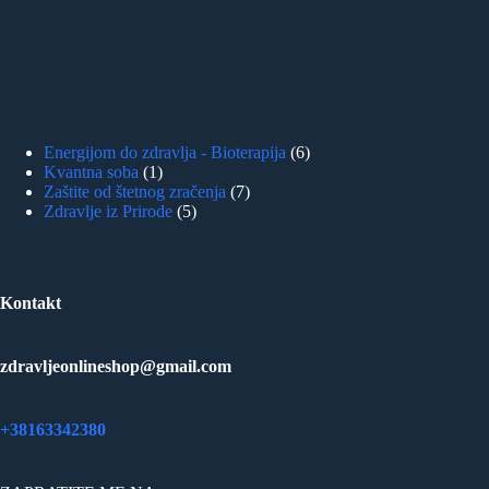
6
Energijom do zdravlja - Bioterapija
6
1
products
Kvantna soba
1
product
7
Zaštite od štetnog zračenja
7
5
products
Zdravlje iz Prirode
5
products
Kontakt
zdravljeonlineshop@gmail.com
+38163342380