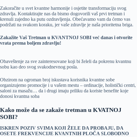
Zakoračite u svet kvantne harmonije i osjetite transformaciju svog
zdravlja. Kontaktirajte nas da bismo dogovorili vaš prvi tretman i
krenuli zajedno ka putu ozdravljenja. Obećavamo vam da ćemo vas
podržati na svakom koraku, jer vaše zdravlje je naša prioritetna briga.
Zakažite Vaš Tretman u KVANTNOJ SOBI već danas i otvorite
vrata prema boljem zdravlju!
Obaveštenje za sve zainteresovane koji bi želeli da pokrenu kvantnu
sobu kao deo svog svakodnevnog posla.
Obzirom na ogroman broj iskustava korisnika kvantne sobe
organizujemo promocije i u vašem mestu – ordinacije, holistički centri,
saloni za masažu… da i drugi imaju priliku da koriste benefite koje
donosi kvantna soba
Kako može da se zakaže tretman u KVATNOJ
SOBI?
ISKREN POZIV SVIMA KOJI ŽELE DA PROBAJU, DA
OSETE FREKVENCIJE KVANTNIH PLOČA SLOBODNO