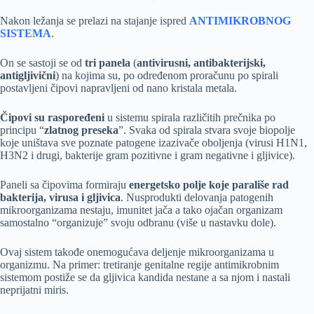
Nakon ležanja se prelazi na stajanje ispred
ANTIMIKROBNOG
SISTEMA
.
On se sastoji se od
tri panela
(
antivirusni, antibakterijski,
antigljivični
) na kojima su, po određenom proračunu po spirali
postavljeni čipovi napravljeni od nano kristala metala.
Čipovi su raspoređeni
u sistemu spirala različitih prečnika po
principu “
zlatnog preseka
”. Svaka od spirala stvara svoje biopolje
koje uništava sve poznate patogene izazivače oboljenja (virusi H1N1,
H3N2 i drugi, bakterije gram pozitivne i gram negativne i gljivice).
Paneli sa čipovima formiraju
energetsko polje koje parališe rad
bakterija, virusa i gljivica
. Nusprodukti delovanja patogenih
mikroorganizama nestaju, imunitet jača a tako ojačan organizam
samostalno “organizuje” svoju odbranu (više u nastavku dole).
Ovaj sistem takođe onemogućava deljenje mikroorganizama u
organizmu. Na primer: tretiranje genitalne regije antimikrobnim
sistemom postiže se da gljivica kandida nestane a sa njom i nastali
neprijatni miris.