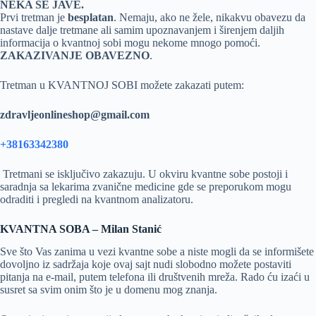
NEKA SE JAVE.
Prvi tretman je
besplatan
. Nemaju, ako ne žele, nikakvu obavezu da
nastave dalje tretmane ali samim upoznavanjem i širenjem daljih
informacija o kvantnoj sobi mogu nekome mnogo pomoći.
ZAKAZIVANJE OBAVEZNO
.
Tretman u KVANTNOJ SOBI možete zakazati putem:
zdravljeonlineshop@gmail.com
+38163342380
Tretmani se isključivo zakazuju. U okviru kvantne sobe postoji i
saradnja sa lekarima zvanične medicine gde se preporukom mogu
odraditi i pregledi na kvantnom analizatoru.
KVANTNA SOBA – Milan Stanić
Sve što Vas zanima u vezi kvantne sobe a niste mogli da se informišete
dovoljno iz sadržaja koje ovaj sajt nudi slobodno možete postaviti
pitanja na e-mail, putem telefona ili društvenih mreža. Rado ću izaći u
susret sa svim onim što je u domenu mog znanja.