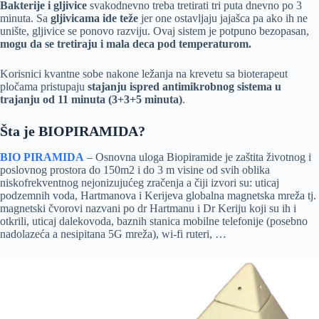
Bakterije i gljivice
svakodnevno treba tretirati tri puta dnevno po 3
minuta. Sa
gljivicama ide teže
jer one ostavljaju jajašca pa ako ih ne
unište, gljivice se ponovo razviju. Ovaj sistem je potpuno bezopasan,
mogu da se tretiraju i mala deca pod temperaturom.
Korisnici kvantne sobe nakone ležanja na krevetu sa bioterapeut
pločama pristupaju
stajanju ispred antimikrobnog sistema u
trajanju od 11 minuta (3+3+5 minuta)
.
Šta je BIOPIRAMIDA?
BIO PIRAMIDA
– Osnovna uloga Biopiramide je zaštita životnog i
poslovnog prostora do 150m2 i do 3 m visine od svih oblika
niskofrekventnog nejonizujućeg zračenja a čiji izvori su: uticaj
podzemnih voda, Hartmanova i Kerijeva globalna magnetska mreža tj.
magnetski čvorovi nazvani po dr Hartmanu i Dr Keriju koji su ih i
otkrili, uticaj dalekovoda, baznih stanica mobilne telefonije (posebno
nadolazeća a nesipitana 5G mreža), wi-fi ruteri, …