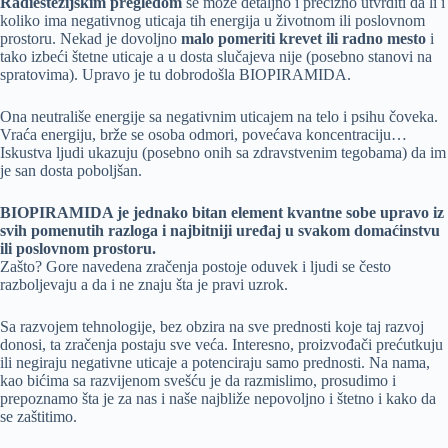
Radiestezijskim pregledom
se može detaljno i precizno utvrditi da li i
koliko ima negativnog uticaja tih energija u životnom ili poslovnom
prostoru. Nekad je dovoljno
malo pomeriti krevet ili radno mesto
i
tako izbeći štetne uticaje a u dosta slučajeva nije (posebno stanovi na
spratovima). Upravo je tu dobrodošla BIOPIRAMIDA.
Ona neutrališe energije sa negativnim uticajem na telo i psihu čoveka.
Vraća energiju, brže se osoba odmori, povećava koncentraciju…
Iskustva ljudi ukazuju (posebno onih sa zdravstvenim tegobama) da im
je san dosta poboljšan.
BIOPIRAMIDA je jednako bitan element kvantne sobe upravo iz
svih pomenutih razloga i najbitniji uređaj u svakom domaćinstvu
ili poslovnom prostoru.
Zašto? Gore navedena zračenja postoje oduvek i ljudi se često
razboljevaju a da i ne znaju šta je pravi uzrok.
Sa razvojem tehnologije, bez obzira na sve prednosti koje taj razvoj
donosi, ta zračenja postaju sve veća. Interesno, proizvođači prećutkuju
ili negiraju negativne uticaje a potenciraju samo prednosti. Na nama,
kao bićima sa razvijenom svešću je da razmislimo, prosudimo i
prepoznamo šta je za nas i naše najbliže nepovoljno i štetno i kako da
se zaštitimo.