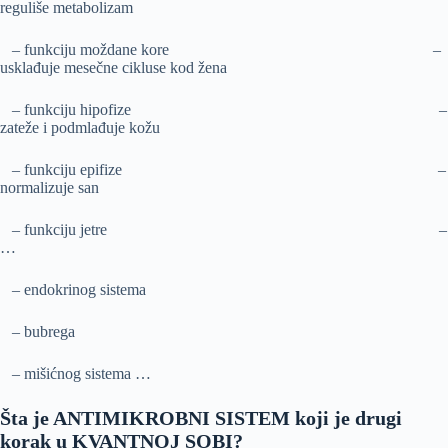
reguliše metabolizam
– funkciju moždane kore –
usklađuje mesečne cikluse kod žena
– funkciju hipofize –
zateže i podmlađuje kožu
– funkciju epifize –
normalizuje san
– funkciju jetre –
…
– endokrinog sistema
– bubrega
– mišićnog sistema …
Šta je ANTIMIKROBNI SISTEM koji je drugi
korak u KVANTNOJ SOBI?