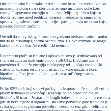
One deluju tako što metalna rešetka u nano kristalima metala koji su
naneseni na ploču stvara plus polarizovano magnetno polje koje
emituje blagotvornu energiju na bolesne ćelije organizma koje su
depolarizovane usled prehlade, udaraca, nagnječenja, ranjavanja,
operativnog zahvata, stresne situacije, spavanja i rada ne mestu koje je
izloženo štetnom zračenju.
Dovodi do energetskog balansa u organizmu tretirane osobe i samim
tim do najprirodnijeg načina ozdravljenja. Uz ove tretmane se mogu
koristiti lekovi i klasični medicinski tretmani.
Bioterapeut ploče su ispitane i njihovo dejstvo je sertifikovano od
strane instituta za ispitivanje biopolja BION iz Ljubljane gde je
potvrđeno da podižu energiju celokupnog tela i jačaju imunološki
sistem, cirkulaciju, respiratorni sistem, funkciju moždane kore,
hipofize, epifize, jetre, endokrinog sistema, mišićnog sistema,
bubrega…
Preko 95% onih koji su prvi put legli na kvantne ploče su imali već na
prvom tretmanu neke osećaje, senzacije od pojačane toplote, ili
hladnoće, ili trnaca, žmaraca, ili blagih bolova i to redovno na mestima
gde su neke tegobe u organizmu što samo potvrđuje gore izneto da je
svaka tegoba u organizmu posledica nedostatka energije u ćelijama a
da se ležanjem na bioterapeut pločama energija počinje vraćati pa