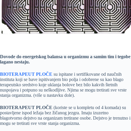
Dovode do energetskog balansa u organizmu a samim tim i tegobe
lagano nestaju.
BIOTERAPEUT PLOČE
su ispitane i sertifikovane od naučnih
instituta koji se bave ispitivanjem bio polja i odobrene su kao blago
terapeutsko sredstvo koje uklanja bolove bez bilo kakvih štetnih
nuspojava i potpuno su neškodljive. Njima se mogu tretirati sve vrste
stanja organizma. (više u nastavku dole).
BIOTERAPEUT PLOČE
(koriste se u kompletu od 4 komada) su
postavljene ispod ležaja bez žičanog jezgra. Imaju izuzetno
blagotvorno dejstvo na organizam tretirane osobe. Dejstvo je trenutno i
mogu se tretirati sve vrste stanja organizma.