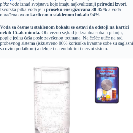
pitke vode
iznad svojstava koje imaju najkvalitetniji p
rirodni izvor
i.
Izvorska pitka voda je u
proseku energizovana 30-45%
a voda
obrađena ovom
karticom u staklenom bokalu 94%
.
Voda sa česme u staklenom bokalu se ostavi da odstoji na kartici
nekih 15-ak minuta.
Obavezno se,kad je kvantna soba u pitanju,
popije jedna čaša posle završenog tretmana. Najčešće utiče na rad
probavnog sistema (iskustveno 80% korisnika kvantne sobe su saglasni
sa ovim podatkom) a deluje i na endokrini i nervni sistem.