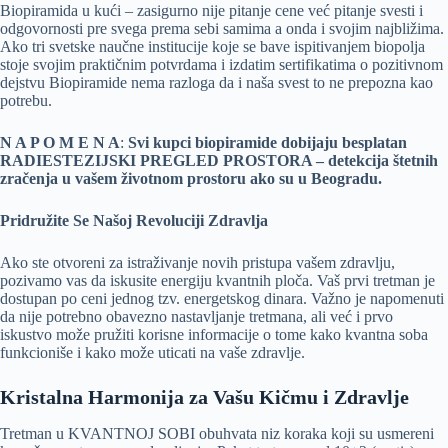
Biopiramida u kući – zasigurno nije pitanje cene već pitanje svesti i
odgovornosti pre svega prema sebi samima a onda i svojim najbližima.
Ako tri svetske naučne institucije koje se bave ispitivanjem biopolja
stoje svojim praktičnim potvrdama i izdatim sertifikatima o pozitivnom
dejstvu Biopiramide nema razloga da i naša svest to ne prepozna kao
potrebu.
N A P O M E N A
:
Svi kupci biopiramide dobijaju besplatan
RADIESTEZIJSKI PREGLED PROSTORA – detekcija štetnih
zračenja u vašem životnom prostoru ako su u Beogradu.
Pridružite Se Našoj Revoluciji Zdravlja
Ako ste otvoreni za istraživanje novih pristupa vašem zdravlju,
pozivamo vas da iskusite energiju kvantnih ploča. Vaš prvi tretman je
dostupan po ceni jednog tzv. energetskog dinara. Važno je napomenuti
da nije potrebno obavezno nastavljanje tretmana, ali već i prvo
iskustvo može pružiti korisne informacije o tome kako kvantna soba
funkcioniše i kako može uticati na vaše zdravlje.
Kristalna Harmonija za Vašu Kičmu i Zdravlje
Tretman u KVANTNOJ SOBI obuhvata niz koraka koji su usmereni