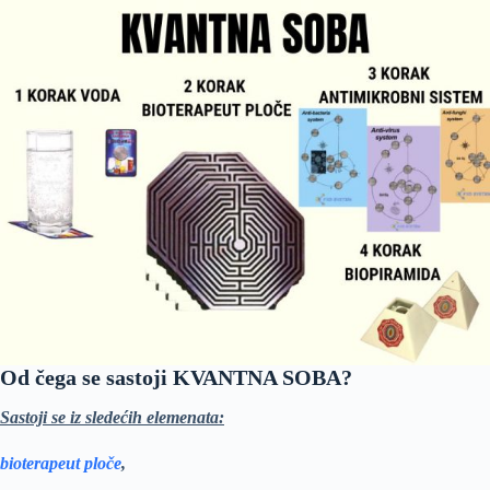
Od čega se sastoji KVANTNA SOBA?
Sastoji se iz sledećih elemenata:
bioterapeut ploče
,