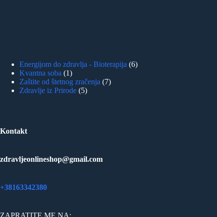
6
Energijom do zdravlja - Bioterapija
6
1
products
Kvantna soba
1
product
7
Zaštite od štetnog zračenja
7
5
products
Zdravlje iz Prirode
5
products
Kontakt
zdravljeonlineshop@gmail.com
+38163342380
ZAPRATITE ME NA: