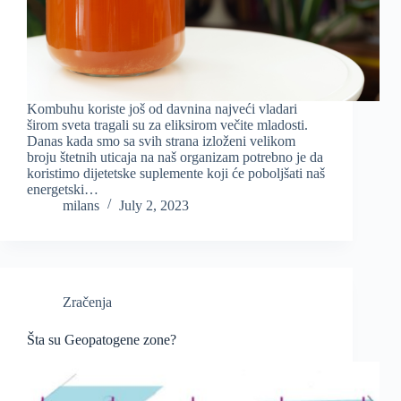
Kombuhu koriste još od davnina najveći vladari
širom sveta tragali su za eliksirom večite mladosti.
Danas kada smo sa svih strana izloženi velikom
broju štetnih uticaja na naš organizam potrebno je da
koristimo dijetetske suplemente koji će poboljšati naš
energetski…
milans
July 2, 2023
Zračenja
Šta su Geopatogene zone?