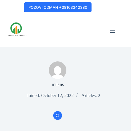
Skip
to
POZOVI ODMAH +38163342380
content
milans
Joined: October 12, 2022
Articles: 2