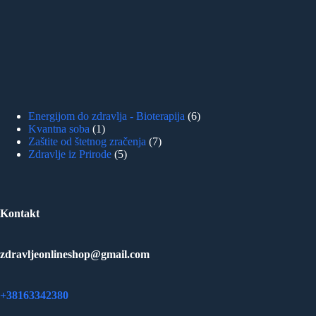
6
Energijom do zdravlja - Bioterapija
6
1
products
Kvantna soba
1
product
7
Zaštite od štetnog zračenja
7
5
products
Zdravlje iz Prirode
5
products
Kontakt
zdravljeonlineshop@gmail.com
+38163342380